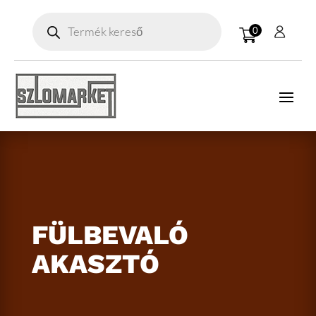
Products
search
0
FÜLBEVALÓ
AKASZTÓ