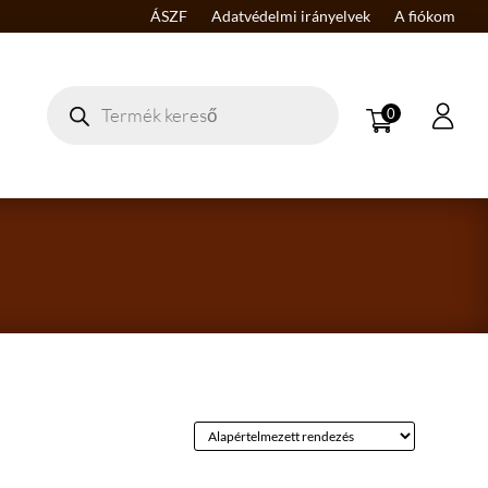
ÁSZF
Adatvédelmi irányelvek
A fiókom
Products
search
0