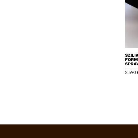
SZILI
FORM
SPRA
2,590