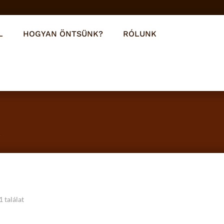
L
HOGYAN ÖNTSÜNK?
RÓLUNK
K
 találat