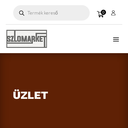
Products
search
0
ÜZLET