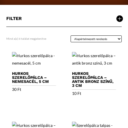
FILTER
Mind a(z) 6 találat megjelenítve
HURKOS
HURKOS
SZERELŐPÁLCA –
SZERELŐPÁLCA –
NEMESACÉL, 5 CM
ANTIK BRONZ SZÍNŰ,
3 CM
30
Ft
10
Ft