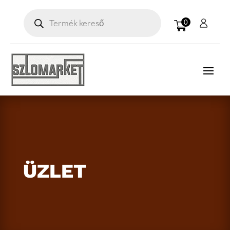
Products
search
0
ÜZLET