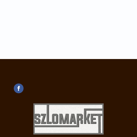
Lorem ipsum dolor sit amet, consectetur adipiscing
elit. Nulla pellentesque magna nec fermentum...