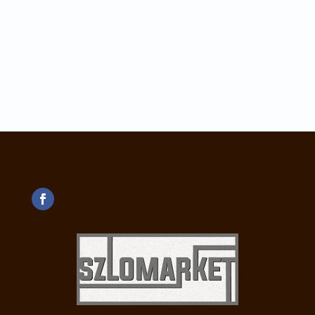
Lorem ipsum dolor sit amet, consectetur adipiscing
elit. Nulla pellentesque magna nec fermentum...