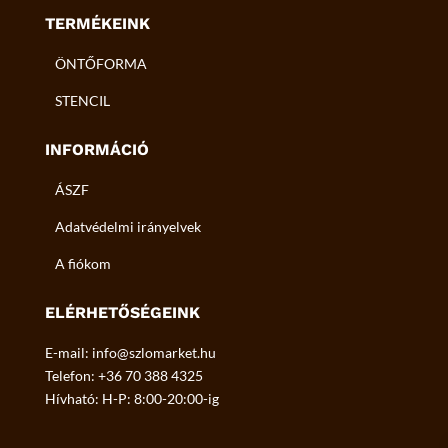
TERMÉKEINK
ÖNTŐFORMA
STENCIL
INFORMÁCIÓ
ÁSZF
Adatvédelmi irányelvek
A fiókom
ELÉRHETŐSÉGEINK
E-mail: info@szlomarket.hu
Telefon: +36 70 388 4325
Hívható: H-P: 8:00-20:00-ig