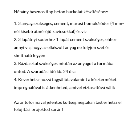
Néhány hasznos tipp beton burkolat készítéséhez:
3 anyag szükséges, cement, marosi homok/sóder (4 mm-
nél kisebb átmérőjű kavicsokkal) és víz
3 lapátnyi sóderhez 1 lapát cement szükséges, ehhez
annyi víz, hogy az elkészült anyag ne folyjon szét és
símítható legyen
Rázóasztal szükséges miután az anyagot a formába
öntöd. A száradási idő kb. 24 óra
Keverhetsz hozzá fagyállót, valamint a készterméket
impregnálóval is átkenheted, amivel víztaszítóvá válik
Az öntőformával jelentős költségmegtakarítást érhetsz el
felújítási projekted során!