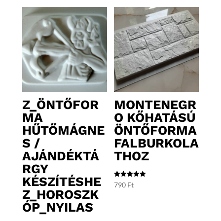
Z_ÖNTŐFOR
MONTENEGR
MA
O KŐHATÁSÚ
HŰTŐMÁGNE
ÖNTŐFORMA
S /
FALBURKOLA
AJÁNDÉKTÁ
THOZ
RGY
KÉSZÍTÉSHE
Értékelés:
790
Ft
5.00
Z_HOROSZK
/ 5
ÓP_NYILAS