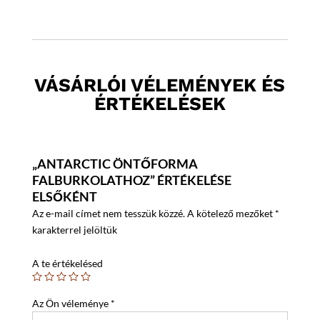
VÁSÁRLÓI VÉLEMÉNYEK ÉS
ÉRTÉKELÉSEK
„ANTARCTIC ÖNTŐFORMA
FALBURKOLATHOZ” ÉRTÉKELÉSE
ELSŐKÉNT
Az e-mail címet nem tesszük közzé.
A kötelező mezőket
*
karakterrel jelöltük
A te értékelésed
Az Ön véleménye
*