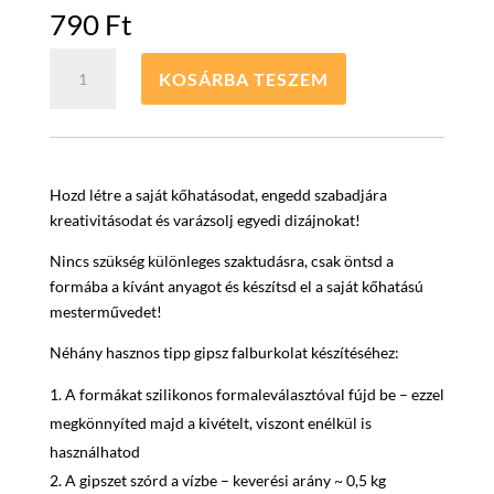
790
Ft
ANTARCTIC
KOSÁRBA TESZEM
ÖNTŐFORMA
FALBURKOLATHOZ
mennyiség
Hozd létre a saját kőhatásodat, engedd szabadjára
kreativitásodat és varázsolj egyedi dizájnokat!
Nincs szükség különleges szaktudásra, csak öntsd a
formába a kívánt anyagot és készítsd el a saját kőhatású
mesterművedet!
Néhány hasznos tipp gipsz falburkolat készítéséhez:
A formákat szilikonos formaleválasztóval fújd be – ezzel
megkönnyíted majd a kivételt, viszont enélkül is
használhatod
A gipszet szórd a vízbe – keverési arány ~ 0,5 kg