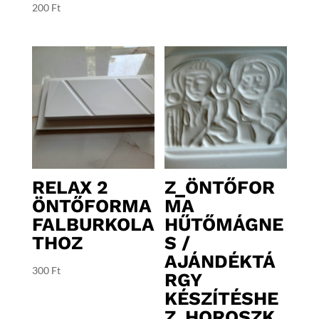
200
Ft
RELAX 2
Z_ÖNTŐFOR
ÖNTŐFORMA
MA
FALBURKOLA
HŰTŐMÁGNE
THOZ
S /
AJÁNDÉKTÁ
300
Ft
RGY
KÉSZÍTÉSHE
Z_HOROSZK