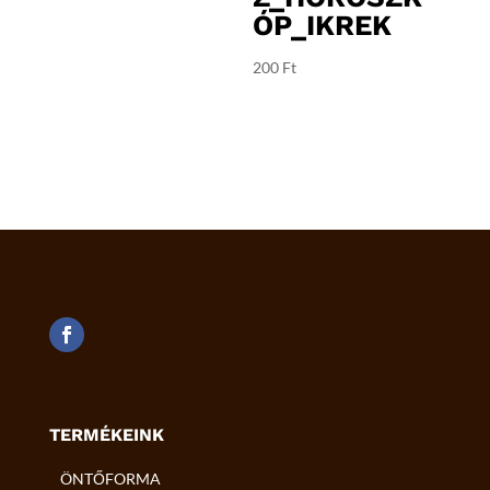
ÓP_IKREK
200
Ft
TERMÉKEINK
ÖNTŐFORMA