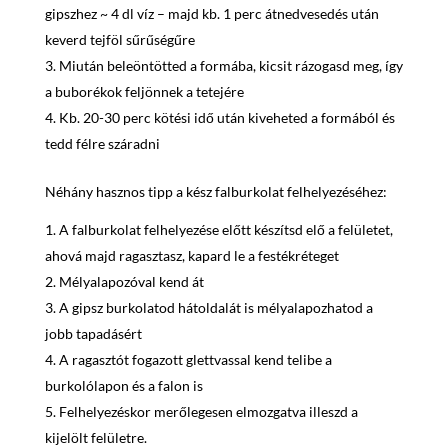
gipszhez ~ 4 dl víz – majd kb. 1 perc átnedvesedés után
keverd tejföl sűrűségűre
Miután beleöntötted a formába, kicsit rázogasd meg, így
a buborékok feljönnek a tetejére
Kb. 20-30 perc kötési idő után kiveheted a formából és
tedd félre száradni
Néhány hasznos tipp a kész falburkolat felhelyezéséhez:
A falburkolat felhelyezése előtt készítsd elő a felületet,
ahová majd ragasztasz, kapard le a festékréteget
Mélyalapozóval kend át
A gipsz burkolatod hátoldalát is mélyalapozhatod a
jobb tapadásért
A ragasztót fogazott glettvassal kend telibe a
burkolólapon és a falon is
Felhelyezéskor merőlegesen elmozgatva illeszd a
kijelölt felületre.