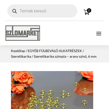
Products
search
0
Kezdőlap
/
EGYÉB FÜLBEVALÓ ALKATRÉSZEK
/
Szerelőkarika
/ Szerelőkarika szimpla – arany színű, 6 mm