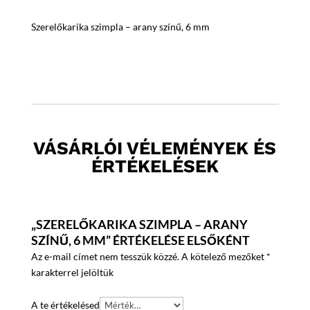
színű,
6
Szerelőkarika szimpla – arany színű, 6 mm
mm
mennyiség
VÁSÁRLÓI VÉLEMÉNYEK ÉS
ÉRTÉKELÉSEK
„SZERELŐKARIKA SZIMPLA – ARANY
SZÍNŰ, 6 MM” ÉRTÉKELÉSE ELSŐKÉNT
Az e-mail címet nem tesszük közzé.
A kötelező mezőket
*
karakterrel jelöltük
A te értékelésed