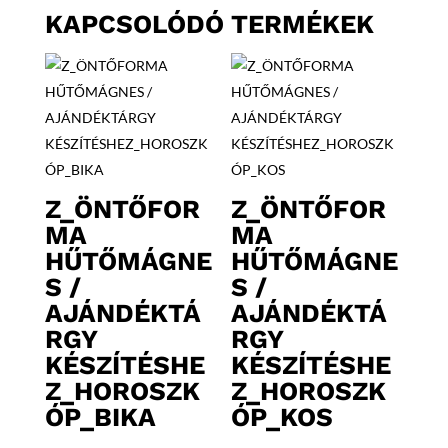
KAPCSOLÓDÓ TERMÉKEK
Z_ÖNTŐFOR
Z_ÖNTŐFOR
MA
MA
HŰTŐMÁGNE
HŰTŐMÁGNE
S /
S /
AJÁNDÉKTÁ
AJÁNDÉKTÁ
RGY
RGY
KÉSZÍTÉSHE
KÉSZÍTÉSHE
Z_HOROSZK
Z_HOROSZK
ÓP_BIKA
ÓP_KOS