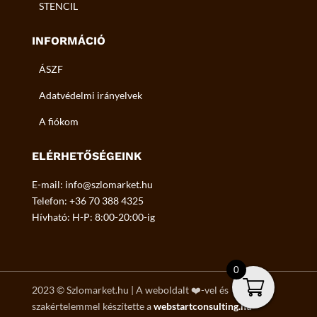
STENCIL
INFORMÁCIÓ
ÁSZF
Adatvédelmi irányelvek
A fiókom
ELÉRHETŐSÉGEINK
E-mail: info@szlomarket.hu
Telefon: +36 70 388 4325
Hívható: H-P: 8:00-20:00-ig
0
2023
©
Szlomarket.hu | A weboldalt ❤️-vel és
szakértelemmel készítette a
webstartconsulting.hu