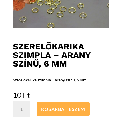
SZERELŐKARIKA
SZIMPLA – ARANY
SZÍNŰ, 6 MM
Szerelőkarika szimpla – arany színű, 6 mm
10
Ft
Szerelőkarika
KOSÁRBA TESZEM
szimpla
-
arany