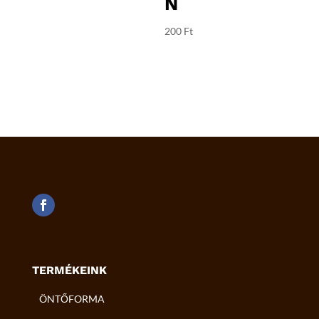
N
200
Ft
TERMÉKEINK
ÖNTŐFORMA