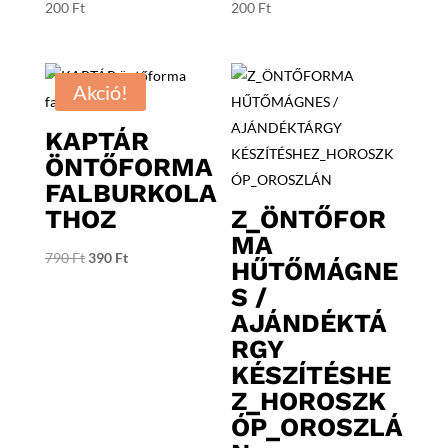
200
Ft
200
Ft
Akció!
KAPTÁR
ÖNTŐFORMA
FALBURKOLA
THOZ
Z_ÖNTŐFOR
MA
Original
Current
790
Ft
390
Ft
HŰTŐMÁGNE
price
price
S /
was:
is:
AJÁNDÉKTÁ
790 Ft.
390 Ft.
RGY
KÉSZÍTÉSHE
Z_HOROSZK
ÓP_OROSZLÁ