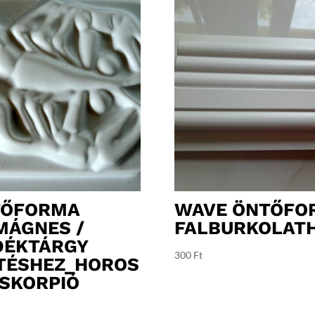
TŐFORMA
WAVE ÖNTŐFO
MÁGNES /
FALBURKOLAT
DÉKTÁRGY
300
Ft
TÉSHEZ_HOROS
SKORPIÓ