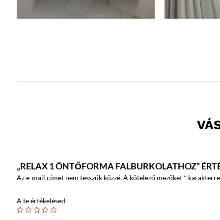
VÁ
„RELAX 1 ÖNTŐFORMA FALBURKOLATHOZ” ÉRT
Az e-mail címet nem tesszük közzé.
A kötelező mezőket
*
karakterrel
A te értékelésed