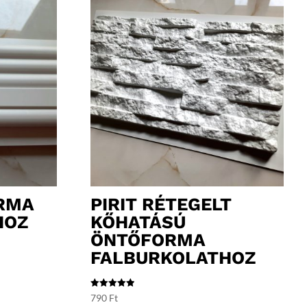
RMA
PIRIT RÉTEGELT
HOZ
KŐHATÁSÚ
ÖNTŐFORMA
FALBURKOLATHOZ
Értékelés:
790
Ft
5.00