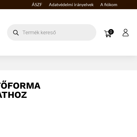
ÁSZF
Adatvédelmi irányelvek
A fiókom
Products
search
0
TŐFORMA
ATHOZ