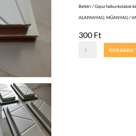
Beltéri / Gipsz falburkolatok k
ALAPANYAG: MŰANYAG / VA
300
Ft
RELAX
KOSÁRBA 
1
öntőforma
falburkolathoz
mennyiség