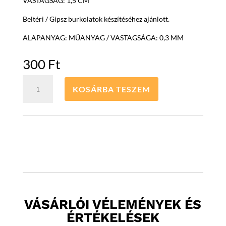
VASTAGSÁG: 1,5 CM
Beltéri / Gipsz burkolatok készítéséhez ajánlott.
ALAPANYAG: MŰANYAG / VASTAGSÁGA: 0,3 MM
300
Ft
WAVE
KOSÁRBA TESZEM
öntőforma
falburkolathoz
mennyiség
VÁSÁRLÓI VÉLEMÉNYEK ÉS
ÉRTÉKELÉSEK