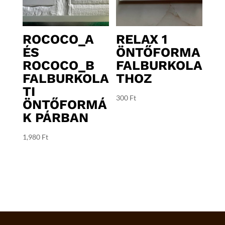
ROCOCO_A
RELAX 1
ÉS
ÖNTŐFORMA
ROCOCO_B
FALBURKOLA
FALBURKOLA
THOZ
TI
300
Ft
ÖNTŐFORMÁ
K PÁRBAN
1,980
Ft