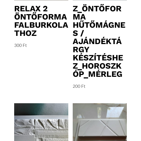
RELAX 2
Z_ÖNTŐFOR
ÖNTŐFORMA
MA
FALBURKOLA
HŰTŐMÁGNE
THOZ
S /
AJÁNDÉKTÁ
300
Ft
RGY
KÉSZÍTÉSHE
Z_HOROSZK
ÓP_MÉRLEG
200
Ft