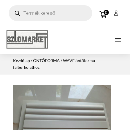
Products
search
0
Kezdőlap
/
ÖNTŐFORMA
/ WAVE öntőforma
falburkolathoz