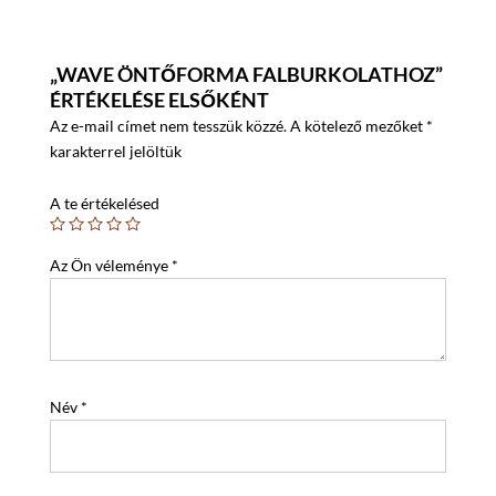
„WAVE ÖNTŐFORMA FALBURKOLATHOZ”
ÉRTÉKELÉSE ELSŐKÉNT
Az e-mail címet nem tesszük közzé.
A kötelező mezőket
*
karakterrel jelöltük
A te értékelésed
Az Ön véleménye
*
Név
*