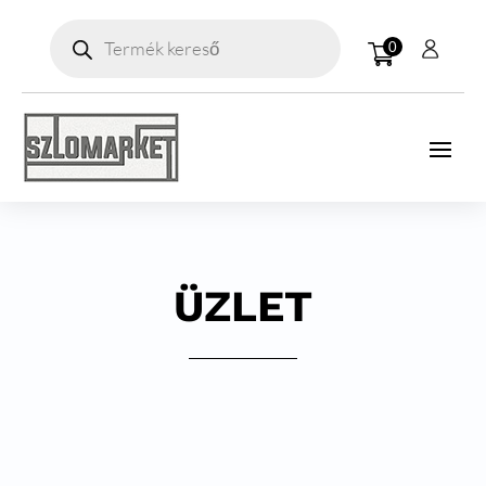
Products
search
0
ÜZLET