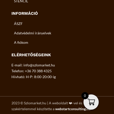
STENCIL
INFORMÁCIÓ
ÁSZF
Adatvédelmi irányelvek
A fiókom
ELÉRHETŐSÉGEINK
E-mail: info@szlomarket.hu
Telefon: +36 70 388 4325
Hívható: H-P: 8:00-20:00-ig
0
2023
©
Szlomarket.hu | A weboldalt ❤️-vel és
szakértelemmel készítette a
webstartconsulting.hu