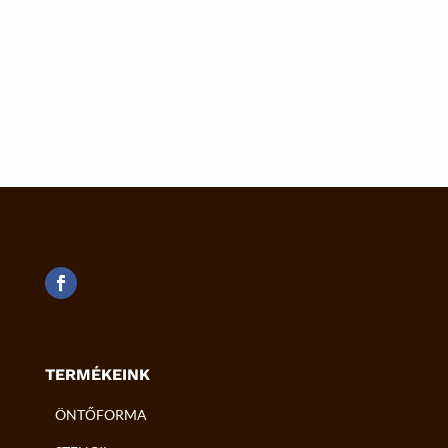
Lorem ipsum dolor sit amet, consectetur adipiscing
elit. Nulla pellentesque magna nec fermentum...
TERMÉKEINK
ÖNTŐFORMA